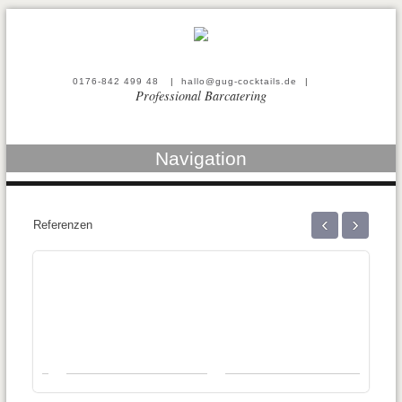
0176-842 499 48
|
hallo@gug-cocktails.de
|
Professional Barcatering
Navigation
‹
›
Referenzen