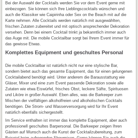
Bei der Auswahl der Cocktails werden Sie vor dem Event gerne mit
einbezogen. Sie können sich Ihre Lieblingscocktails wünschen und
auch die Klassiker wie Caipirinha oder Sex on the Beach mit auf die
Karte nehmen. Alle Cocktails werden natürlich mit ausgewählten,
frischen Zutaten zubereitet und mit optisch ansprechender Dekoration
versehen. Denn bei einem Cocktail trinkt ja bekanntlich immer auch
das Auge mit. Die mobile Cocktailbar sorgt bei Ihrem Event immer für
das gewisse Etwas.
Komplettes Equipment und geschultes Personal
Die mobile Cocktailbar ist natürlich nicht nur eine stylische Bar,
sondern bietet auch das gesamte Equipment, das für einen gelungenen
Cocktailabend benötigt wird. Unter anderem die Barausstattung wie
Gläser, Mixer und eine zum Event passende Dekoration sowie alle
Zutaten wie etwa Eiswürfel, frisches Obst, leckere Säfte, Spirituosen
und Liköre in großer Auswahl. Eben alles, was die Barkeeper zum
Mischen der vielfältigen alkoholfreien und alkoholischen Cocktails
benötigen. Die Strom- und Wasserversorgung wird für Ihr Event
natürlich ebenfalls sichergestellt.
Im Service enthalten ist immer das komplette Equipment, aber auch
professionell geschultes Barpersonal. Die Barkeeper zeigen Ihren
Gästen auf Wunsch auch die Kunst der Cocktailzubereitung, zum
Beispiel beim aufregenden Showmixen. Gerne können Sie auch die