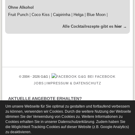
Ohne Alkohol
Fruit Punch
|
Coco Kiss
|
Caipirinha
|
Helga
|
Blue Moon
|
Alle Cocktailrezepte gibt es
hier →
© 2004 - 2026 G&G
G&G BEI FACEBOOK
JOBS
IMPRESSUM & DATENSCHUTZ
AKTUELLE ANGEBOTE ERHALTEN?
Um unsere Webseite für Sie optimal zu gestalten und fortlaufend verbessern
zu können, verwenden wir Cookies. Durch die weitere Nutzung der Webseite
stimmen Sie der Verwendung von Cookies zu. Weitere Informationen zu
Cookies erhalten Sie in unserer
Datenschutzerklärung
. Zudem haben Sie
die Möglichkeit Tracking-Cookies auf dieser Website (z.B. Google Analytics)
zu deaktivieren.