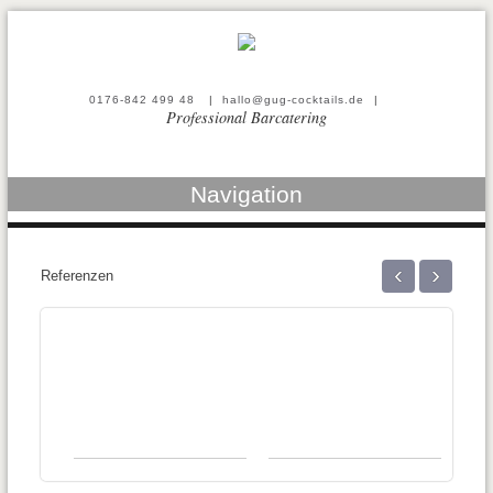
0176-842 499 48
|
hallo@gug-cocktails.de
|
Professional Barcatering
Navigation
‹
›
Referenzen