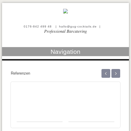
0176-842 499 48
|
hallo@gug-cocktails.de
|
Professional Barcatering
Navigation
‹
›
Referenzen