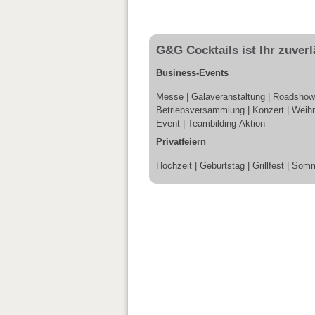
G&G Cocktails ist Ihr zuverl
Business-Events
Messe | Galaveranstaltung | Roadshow | 
Betriebsversammlung | Konzert | Weihn
Event | Teambilding-Aktion
Privatfeiern
Hochzeit | Geburtstag | Grillfest | Som