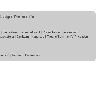
ässiger Partner für
Firmenfeier | Incentiv-Event | Präsentation | Vereinsfest |
achtsfeier | Jubiläum | Kongress | Tagung/Seminar | VIP Kunden-
merfest | Tauffest | Polterabend