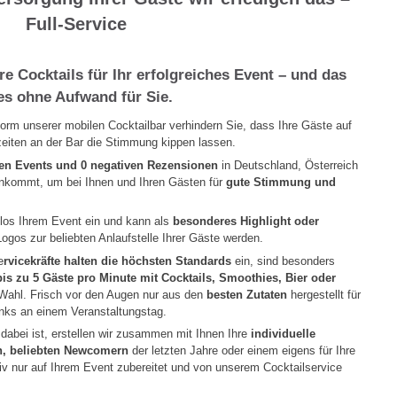
Full-Service
e Cocktails für Ihr erfolgreiches Event – und das
les ohne Aufwand für Sie.
rm unserer mobilen Cocktailbar verhindern Sie, dass Ihre Gäste auf
eiten an der Bar die Stimmung kippen lassen.
hen Events und 0 negativen Rezensionen
in Deutschland, Österreich
ankommt, um bei Ihnen und Ihren Gästen für
gute Stimmung und
tlos Ihrem Event ein und kann als
besonderes Highlight oder
ogos zur beliebten Anlaufstelle Ihrer Gäste werden.
e
rvicekräfte halten die höchsten Standards
ein, sind besonders
is zu 5 Gäste pro Minute mit Cocktails, Smoothies, Bier oder
 Wahl. Frisch vor den Augen nur aus den
besten Zutaten
hergestellt für
nks an einem Veranstaltungstag.
 dabei ist, erstellen wir zusammen mit Ihnen Ihre
individuelle
n, beliebten Newcomern
der letzten Jahre oder einem eigens für Ihre
siv nur auf Ihrem Event zubereitet und von unserem Cocktailservice