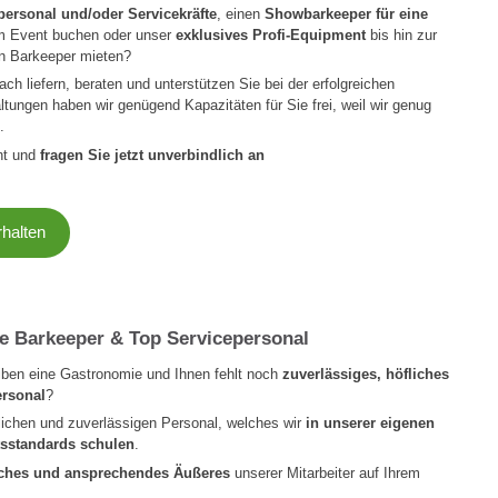
personal und/oder Servicekräfte
, einen
Showbarkeeper für eine
m Event buchen oder unser
exklusives Profi-Equipment
bis hin zur
en Barkeeper mieten?
fach liefern, beraten und unterstützen Sie bei der erfolgreichen
ungen haben wir genügend Kapazitäten für Sie frei, weil wir genug
.
ent und
fragen Sie jetzt unverbindlich an
rhalten
le Barkeeper & Top Servicepersonal
eiben eine Gastronomie und Ihnen fehlt noch
zuverlässiges, höfliches
ersonal
?
lichen und zuverlässigen Personal, welches wir
in unserer eigenen
tsstandards schulen
.
liches und ansprechendes Äußeres
unserer Mitarbeiter auf Ihrem