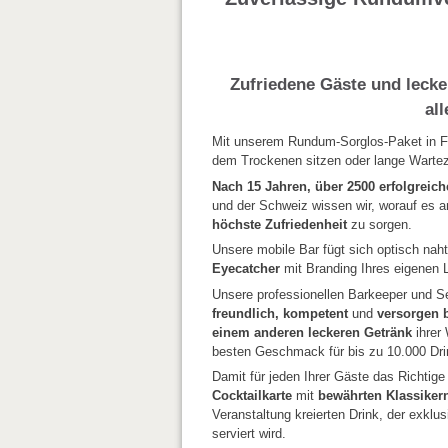
Zufriedene Gäste und lecker
al
Mit unserem Rundum-Sorglos-Paket in Fo
dem Trockenen sitzen oder lange Wartez
Nach 15 Jahren, über 2500 erfolgreic
und der Schweiz wissen wir, worauf es 
höchste Zufriedenheit
zu sorgen.
Unsere mobile Bar fügt sich optisch nah
Eyecatcher
mit Branding Ihres eigenen L
Unsere professionellen Barkeeper und S
freundlich, kompetent
und
versorgen b
einem anderen leckeren Getränk
ihrer
besten Geschmack für bis zu 10.000 Dri
Damit für jeden Ihrer Gäste das Richtige
Cocktailkarte
mit
bewährten Klassiker
Veranstaltung kreierten Drink, der exklu
serviert wird.