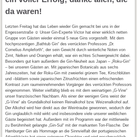
da waren!
Letzten Freitag hat das Leben wieder Gin gemacht bei uns in der
Engesserstraße ☺ Unser Gin-Experte Victor hat einer wirklich netten
Gruppe von Gästen wieder einmal 5 neue Gins vorgestellt. Mit dem
hochprozentigen „Bathtub Gin“ des verrückten Professors „Dr.
Cornelius Ampleforth“, der sein Gewicht durch winterliche Noten von
Zimt, Nelken und Orangen erhält, war ein echtes Schwergewicht dabei.
Besonders gut kam außerdem die Gin-Neuheit aus Japan – „Roku-Gin“
– bei unseren Gästen an. Mit japanischen Botanicals aus sechs
Jahreszeiten, hat der Roku-Gin mit zweierlei grünem Tee, Kirschblüten
und –blättern sowie japanischen Zitrusfrüchten einen erfrischenden
Kontrast zum raumeinnehmenden Vorgänger des verrückten Professors
eingenommen. Weiter vielfältig blieb es mit dem weinartigen „G-Vine“
unser französischen Nachbarn. Als einer der wenigen Gins weist der
„G-Vine“ als Grundalkohol keinen Reinalkohol bzw. Weizenalkohol auf.
Der Alkohol wird hier direkt aus der Weintraube gewonnen, wodurch der
Gin unglaublich mild wirkt und insbesondere viele unserer weiblichen
Gäste begeistert hat. Außerdem mit im Programm war der mittlerweile
zu Berühmheit gelangte „Gin-Sul“ mit der markanten Ton-Flasche. Der
Hamburger Gin als Hommage an die Sinnvielfalt der portugiesischen
Atlantikküste hat einen extremen Charakter und wird geschmacklich