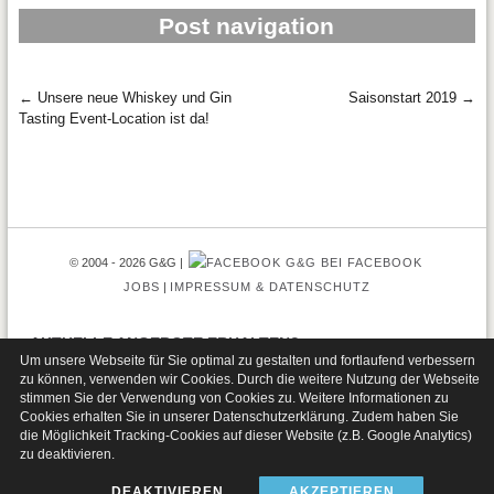
Post navigation
←
Unsere neue Whiskey und Gin
Saisonstart 2019
→
Tasting Event-Location ist da!
© 2004 - 2026 G&G
G&G BEI FACEBOOK
JOBS
IMPRESSUM & DATENSCHUTZ
AKTUELLE ANGEBOTE ERHALTEN?
Um unsere Webseite für Sie optimal zu gestalten und fortlaufend verbessern
zu können, verwenden wir Cookies. Durch die weitere Nutzung der Webseite
stimmen Sie der Verwendung von Cookies zu. Weitere Informationen zu
Cookies erhalten Sie in unserer
Datenschutzerklärung
. Zudem haben Sie
die Möglichkeit Tracking-Cookies auf dieser Website (z.B. Google Analytics)
zu deaktivieren.
DEAKTIVIEREN
AKZEPTIEREN