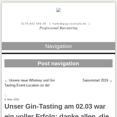
0176-842 499 48
|
hallo@gug-cocktails.de
|
Professional Barcatering
Navigation
Post navigation
←
Unsere neue Whiskey und Gin
Saisonstart 2019
→
Tasting Event-Location ist da!
8. März 2018
Unser Gin-Tasting am 02.03 war
ein voller Erfolg; danke allen, die