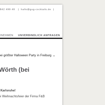
-842 499 48
|
hallo@gug-cocktails.de
|
Professional Barcatering
RNEHMEN
UNVERBINDLICH ANFRAGEN
i größter Halloween Party in Freiburg
→
Wörth (bei
 Karlsruhe!
i Weihnachtsfeier der Firma F&B