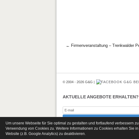
Post navigation
←
Firmenveranstaltung – Trenkwalder P
© 2004 - 2026 G&G
G&G BE
AKTUELLE ANGEBOTE ERHALTEN?
Um unsere Webseite für Sie optimal zu gestalten und fortlaufend verbessern 
Verwendung von Cookies zu. Weitere Informationen zu Cookies erhalten Sie in
Website (z.B. Google Analytics) zu deaktivieren.