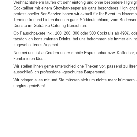
Weihnachtsfeiern laufen oft sehr eintönig und ohne besondere Highligh
Cocktailbar mit einem Showbarkeeper als ganz besonderes Highlight fü
professioneller Bar-Service haben wir aktuell für Ihr Event im Nove
Termine frei und bieten ihnen in ganz Süddeutschland, vom Bodense
Dienste im Getränke-Catering-Bereich an.
Ob Pauschpakete inkl. 100, 200, 300 oder 500 Cocktails ab 490€, od
tatsächlich konsumierten Drinks, bei uns bekommen sie immer ein ind
zugeschnittenes Angebot.
Neu bei uns ist außerdem unser mobile Espressobar bzw. Kaffeebar, w
kombinieren lässt.
Wir stellen ihnen gerne unterschiedliche Theken vor, passend zu I
ausschließlich professionell-geschultes Barpersonal.
Wir bringen alles mit und Sie müssen sich um nichts mehr kümmern –
sorglos genießen!