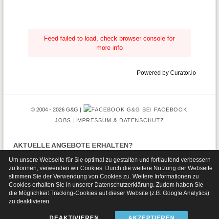
Feed failed to load, check browser console for
more info
Powered by Curator.io
© 2004 - 2026 G&G
G&G BEI FACEBOOK
JOBS
IMPRESSUM & DATENSCHUTZ
AKTUELLE ANGEBOTE ERHALTEN?
Um unsere Webseite für Sie optimal zu gestalten und fortlaufend verbessern
zu können, verwenden wir Cookies. Durch die weitere Nutzung der Webseite
stimmen Sie der Verwendung von Cookies zu. Weitere Informationen zu
Cookies erhalten Sie in unserer
Datenschutzerklärung
. Zudem haben Sie
die Möglichkeit Tracking-Cookies auf dieser Website (z.B. Google Analytics)
zu deaktivieren.
DEAKTIVIEREN
AKZEPTIEREN