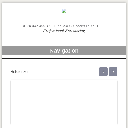
0176-842 499 48
|
hallo@gug-cocktails.de
|
Professional Barcatering
Navigation
‹
›
Referenzen