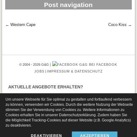
Post navigation
←
Western Cape
Coco Kiss
→
© 2004 - 2026 G&G
G&G BEI FACEBOOK
JOBS
IMPRESSUM & DATENSCHUTZ
AKTUELLE ANGEBOTE ERHALTEN?
Um unsere Webseite für Sie optimal zu gestalten und fortlaufend verbessern
zu können, verwenden wir Cookies. Durch die weitere Nutzung der Webseite
stimmen Sie der Verwendung von Cookies zu. Weitere Informationen zu
Cookies erhalten Sie in unserer
Datenschutzerklärung
. Zudem haben Sie
die Möglichkeit Tracking-Cookies auf dieser Website (z.B. Google Analytics)
zu deaktivieren.
DEAKTIVIEREN
AKZEPTIEREN