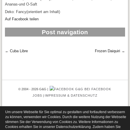
Ananas-und O-Saft
Deko: Fancy(orientiert am Inhalt)
Auf Facebook teilen
Post navigation
←
Cuba Libre
Frozen Daiquiri
→
© 2004 - 2026 G&G
G&G BEI FACEBOOK
JOBS
IMPRESSUM & DATENSCHUTZ
AKTUELLE ANGEBOTE ERHALTEN?
Um unsere Webseite für Sie optimal zu gestalten und fortlaufend verbessern
zu können, verwenden wir Cookies. Durch die weitere Nutzung der Webseite
stimmen Sie der Verwendung von Cookies zu. Weitere Informationen zu
Cookies erhalten Sie in unserer
Datenschutzerklärung
. Zudem haben Sie