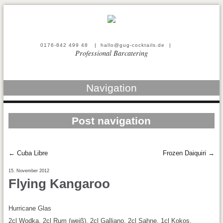
0176-842 499 48
|
hallo@gug-cocktails.de
|
Professional Barcatering
Navigation
Post navigation
←
Cuba Libre
Frozen Daiquiri
→
15. November 2012
Flying Kangaroo
Hurricane Glas
2cl Wodka, 2cl Rum (weiß), 2cl Galliano, 2cl Sahne, 1cl Kokos,