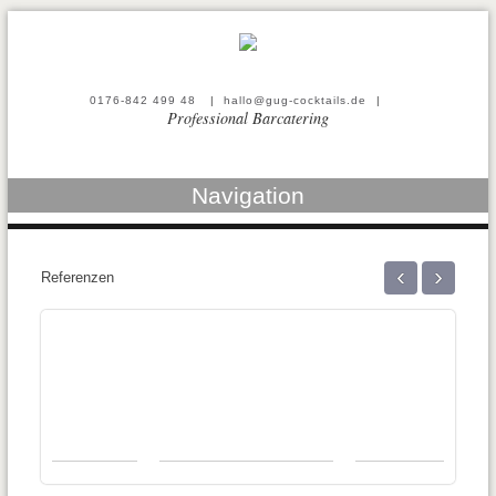
0176-842 499 48
|
hallo@gug-cocktails.de
|
Professional Barcatering
Navigation
‹
›
Referenzen