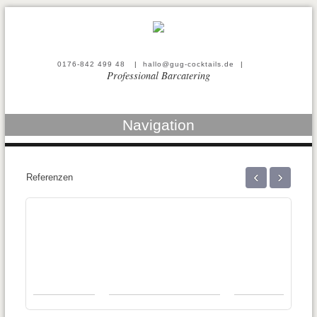
0176-842 499 48
|
hallo@gug-cocktails.de
|
Professional Barcatering
Navigation
‹
›
Referenzen