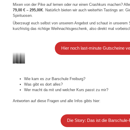
295,00
Mixen von der Pike auf lernen oder nur einen Crashkurs machen? Al
€
79,00 € – 295,00€
. Natürlich bieten wir auch weiterhin Tastings an: G
Spirituosen.
Überzeugt euch selbst von unserem Angebot und schaut in unserem Sh
kurzfristig das richtige Weihnachtsgeschenk, also direkt mal vorbeis
Hier noch last-minute Gutscheine v
vom
…
…
Standard-
über
bis
Cocktail
Equipmentkunde…
fancy
…
Cocktail-
Wie kam es zur Barschule Freiburg?
Trend
Was gibt es dort alles?
Wer macht da mit und welcher Kurs passt zu mir?
Antworten auf diese Fragen und alle Infos gibts hier:
Die Story: Das ist die Barschule-