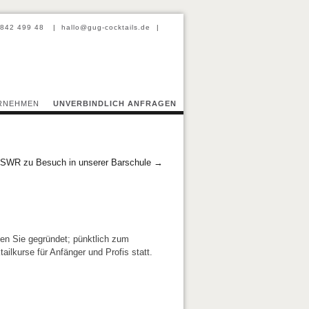
-842 499 48
|
hallo@gug-cocktails.de
|
Professional Barcatering
RNEHMEN
UNVERBINDLICH ANFRAGEN
 SWR zu Besuch in unserer Barschule
→
ben Sie gegründet; pünktlich zum
ilkurse für Anfänger und Profis statt.