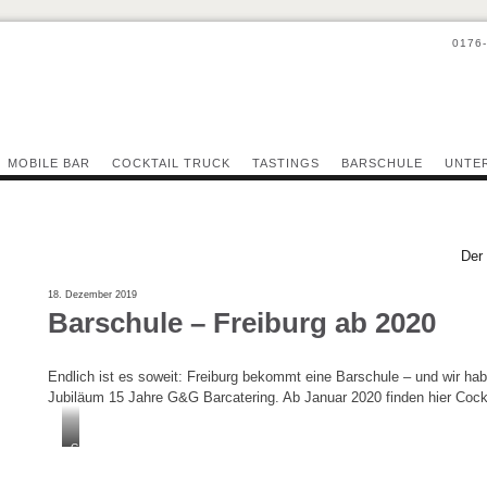
0176
MOBILE BAR
COCKTAIL TRUCK
TASTINGS
BARSCHULE
UNTE
Der
18. Dezember 2019
Barschule – Freiburg ab 2020
Endlich ist es soweit: Freiburg bekommt eine Barschule – und wir ha
Jubiläum 15 Jahre G&G Barcatering. Ab Januar 2020 finden hier Cockta
Cocktailkurse
79,00
–