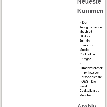
Neueste
Komment
Der
Junggesellinnen
abschied
(JGA) -
Jasmine
Cherie
zu
Mobile
Cocktailbar
Stuttgart
Firmenveranstaltun
– Trenkwalder
Personaldienste
- G&G - Die
mobile
Cocktailbar
zu
München
Archiv