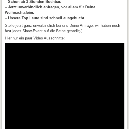
– Schon ab 3 Stunden Buchbar.
– Jetzt unverbindlich anfragen, vor allem für Deine
Weihnachtsfeier.
– Unsere Top Leute sind schnell ausgebucht.
Stelle jetzt ganz unverbindlich bei uns Deine
Anfrage
, wir haben noch
fast jedes Show-Event auf die Beine gestellt;-)
Hier nur ein paar Video Ausschnitte: