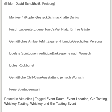
(Bilder:
David Schultheiß
, Freiburg)
Monkey 47
Kupfer-Besteck
Schmackhafte Drinks
Frisch zubereitet
Eigene Tonic’s
Viel Platz für Ihre Gäste
Gemütliches Ambiente
Mit Zigarren-Humidor
Geschultes Personal
Edelste Spirituosen verfügbar
Barkeeper je nach Wunsch
Edles Rückbuffet
Gemütliche Chill-Oase
Ausstattung je nach Wunsch
Freie Spirituosenwahl
Posted in
Aktuelles
|
Tagged
Event Raum
,
Event-Location
,
Gin Tasting
,
Whiskey Tasting
,
Whiskey und Gin Tasting Event