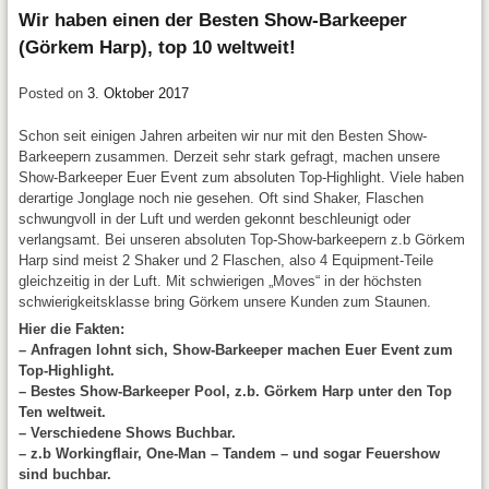
Wir haben einen der Besten Show-Barkeeper
(Görkem Harp), top 10 weltweit!
Posted on
3. Oktober 2017
Schon seit einigen Jahren arbeiten wir nur mit den Besten Show-
Barkeepern zusammen. Derzeit sehr stark gefragt, machen unsere
Show-Barkeeper Euer Event zum absoluten Top-Highlight. Viele haben
derartige Jonglage noch nie gesehen. Oft sind Shaker, Flaschen
schwungvoll in der Luft und werden gekonnt beschleunigt oder
verlangsamt. Bei unseren absoluten Top-Show-barkeepern z.b Görkem
Harp sind meist 2 Shaker und 2 Flaschen, also 4 Equipment-Teile
gleichzeitig in der Luft. Mit schwierigen „Moves“ in der höchsten
schwierigkeitsklasse bring Görkem unsere Kunden zum Staunen.
Hier die Fakten:
– Anfragen lohnt sich, Show-Barkeeper machen Euer Event zum
Top-Highlight.
– Bestes Show-Barkeeper Pool, z.b. Görkem Harp unter den Top
Ten weltweit.
– Verschiedene Shows Buchbar.
– z.b Workingflair, One-Man – Tandem – und sogar Feuershow
sind buchbar.