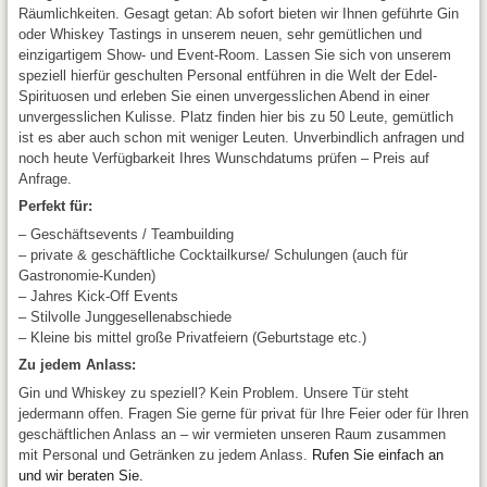
Räumlichkeiten. Gesagt getan: Ab sofort bieten wir Ihnen geführte Gin
oder Whiskey Tastings in unserem neuen, sehr gemütlichen und
einzigartigem Show- und Event-Room. Lassen Sie sich von unserem
speziell hierfür geschulten Personal entführen in die Welt der Edel-
Spirituosen und erleben Sie einen unvergesslichen Abend in einer
unvergesslichen Kulisse. Platz finden hier bis zu 50 Leute, gemütlich
ist es aber auch schon mit weniger Leuten. Unverbindlich anfragen und
noch heute Verfügbarkeit Ihres Wunschdatums prüfen – Preis auf
Anfrage.
Perfekt für:
– Geschäftsevents / Teambuilding
– private & geschäftliche Cocktailkurse/ Schulungen (auch für
Gastronomie-Kunden)
– Jahres Kick-Off Events
– Stilvolle Junggesellenabschiede
– Kleine bis mittel große Privatfeiern (Geburtstage etc.)
Zu jedem Anlass:
Gin und Whiskey zu speziell? Kein Problem. Unsere Tür steht
jedermann offen. Fragen Sie gerne für privat für Ihre Feier oder für Ihren
geschäftlichen Anlass an – wir vermieten unseren Raum zusammen
mit Personal und Getränken zu jedem Anlass.
Rufen Sie einfach an
und wir beraten Sie.